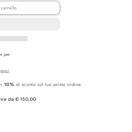
carrello
er Jam
negozi
un
10%
di sconto sul tuo primo ordine
tire da € 150,00