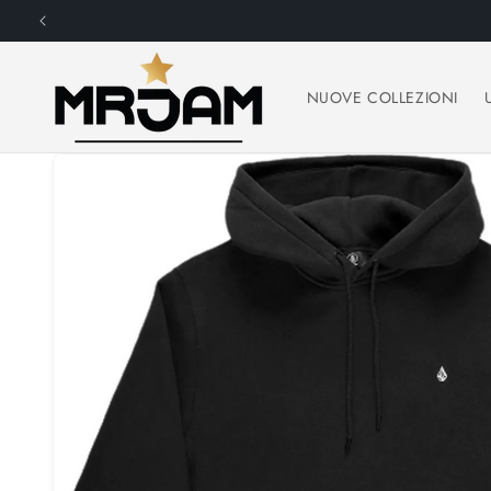
Vai
direttamente
ai contenuti
NUOVE COLLEZIONI
Passa alle
informazioni
sul prodotto