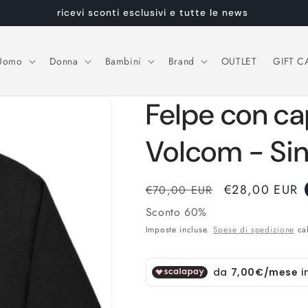
ricevi sconti esclusivi e tutte le news
Uomo
Donna
Bambini
Brand
OUTLET
GIFT C
Felpe con c
Volcom - Sin
Prezzo
Prezzo
€28,00 EUR
€70,00 EUR
di
scontato
Sconto 60%
listino
Imposte incluse.
Spese di spedizione
cal