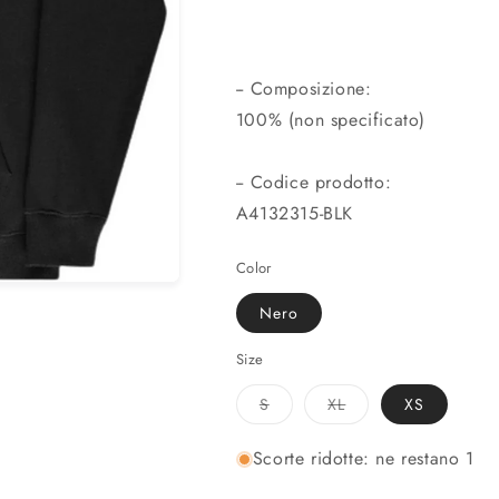
-- Composizione:
100% (non specificato)
-- Codice prodotto:
A4132315-BLK
Color
Nero
Size
Variante
Variante
S
XL
XS
esaurita
esaurita
o
o
non
non
Scorte ridotte: ne restano 1
disponibile
disponibile