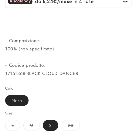
-- Composizione:
100% (non specificato)
-- Codice prodotto:
17151368-BLACK CLOUD DANCER
Color
Nero
Size
Variante
Variante
Variante
L
M
S
XS
esaurita
esaurita
esaurita
o
o
o