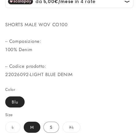
SHORTS MALE WOV CO100
-- Composizione:
100% Denim
-- Codice prodotto:
22026092-LIGHT BLUE DENIM
Color
Blu
Size
Variante
Variante
L
M
S
XL
esaurita
esaurita
o
o