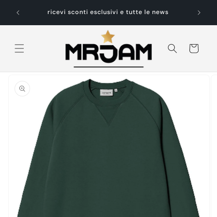
Vai
nto del
direttamente
ricevi sconti esclusivi e tutte le news
Spedizio
ai contenuti
Carrello
Passa alle
informazioni
sul prodotto