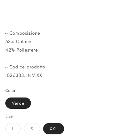
-- Composizione:
58% Cotone
42% Poliestere
-- Codice prodotto:
I026383.1NV.XX
Color
Verde
Size
Variante
Variante
L
S
XXL
esaurita
esaurita
o
o