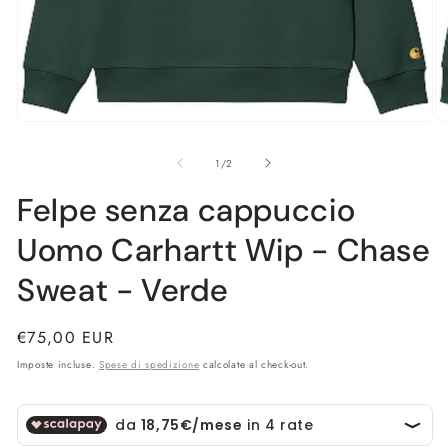
Apri
Ap
contenuti
co
multimediali
mu
su
1
/
2
1
2
in
in
Felpe senza cappuccio
finestra
fi
modale
m
Uomo Carhartt Wip - Chase
Sweat - Verde
Prezzo
€75,00 EUR
di
Imposte incluse.
Spese di spedizione
calcolate al check-out.
listino